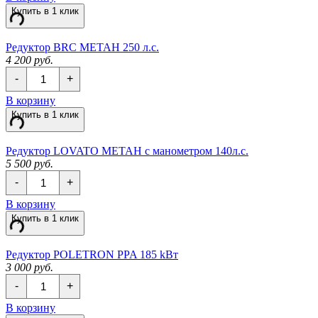
МЕТАН
Купить в 1 клик
250
л.с
(
Редуктор BRC МЕТАН 250 л.с.
китай
4 200 руб.
)
Количество
-
+
Редуктор
BRC
В корзину
МЕТАН
Купить в 1 клик
250
л.с.
Редуктор LOVATO МЕТАН с манометром 140л.с.
5 500 руб.
Количество
-
+
Редуктор
LOVATO
В корзину
МЕТАН
Купить в 1 клик
с
манометром
140л.с.
Редуктор POLETRON PPA 185 kBт
3 000 руб.
Количество
-
+
Редуктор
POLETRON
В корзину
PPA