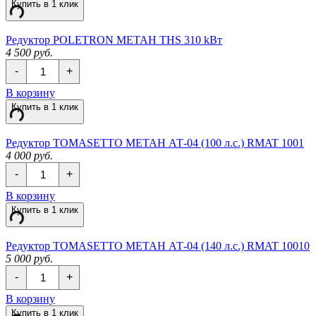
Купить в 1 клик
185
kBт
Редуктор POLETRON МЕТАН ТНS 310 kBт
4 500 руб.
Количество
-
+
Редуктор
POLETRON
В корзину
МЕТАН
Купить в 1 клик
ТНS
310
kBт
Редуктор TOMASETTO МЕТАН АТ-04 (100 л.с.) RMAT 1001
4 000 руб.
Количество
-
+
Редуктор
TOMASETTO
В корзину
МЕТАН
Купить в 1 клик
АТ-04
(100
л.с.)
Редуктор TOMASETTO МЕТАН АТ-04 (140 л.с.) RMAT 10010
RMAT
5 000 руб.
1001
Количество
-
+
Редуктор
TOMASETTO
В корзину
МЕТАН
Купить в 1 клик