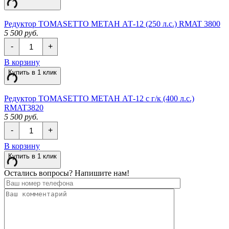
АТ-04
(140
л.с.)
Редуктор TOMASETTO МЕТАН АТ-12 (250 л.с.) RMAT 3800
RMAT
5 500 руб.
10010
Количество
-
+
Редуктор
TOMASETTO
В корзину
МЕТАН
Купить в 1 клик
АТ-12
(250
л.с.)
Редуктор TOMASETTO МЕТАН АТ-12 с г/к (400 л.с.)
RMAT
RMAT3820
3800
5 500 руб.
Количество
-
+
Редуктор
TOMASETTO
В корзину
МЕТАН
Купить в 1 клик
АТ-12
с
Остались вопросы? Напишите нам!
г/
к
(400
л.с.)
RMAT3820