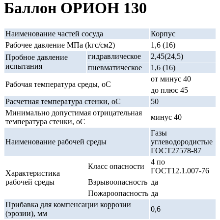
Баллон ОРИОН 130
Наименование частей сосуда
Корпус
Рабочее давление MПa (kгс/cм2)
1,6 (16)
гидравлическое
2,45(24,5)
Пробное давление
испытания
пневматическое
1,6 (16)
от минус 40
Рабочая температура среды, oC
до плюс 45
Расчетная температура стенки, oC
50
Минимально допустимая отрицательная
минус 40
температура стенки, oC
Газы
Наименование рабочей среды
углеводородистые
ГОСТ27578-87
4 по
Класс опасности
ГОСТ12.1.007-76
Характеристика
рабочей среды
Взрывоопасность
да
Пожароопасность
да
Прибавка для компенсации коррозии
0,6
(эрозии), мм